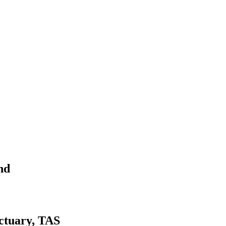
nd
nctuary, TAS